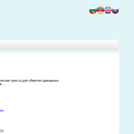
ческая пресса для обжатия одинарных
 ...
ее
00