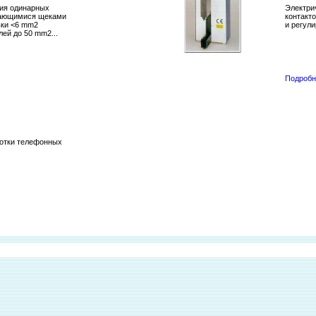
тия одинарных
Электри
вающимися щеками
контакт
вки <6 mm2
и регули
ей до 50 mm2...
Подробн
ботки телефонных