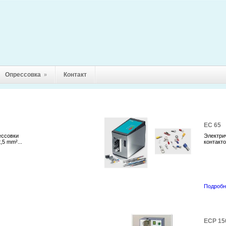
Опрессовка
Контакт
»
EC 65
ессовки
Электри
,5 mm²...
контактов
Подробн
ECP 15