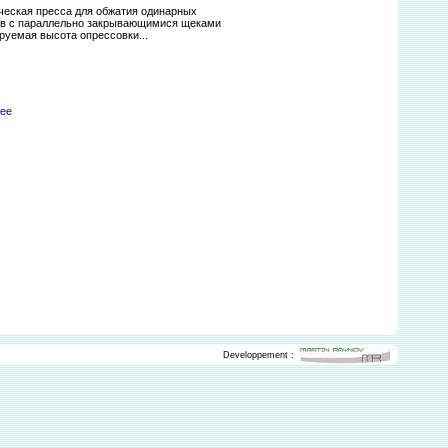
ческая пресса для обжатия одинарных
ов с параллельно закрывающимися щеками
руемая высота опрессовки...
ее
Developpement :